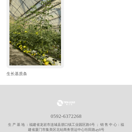
生长基质条
0592-6372268
生 产 基 地 ：福建省龙岩市连城县朋口镇工业园区路6号 ； 销 售 中 心：福
建省厦门市集美区北站商务营运中心珩田路456号