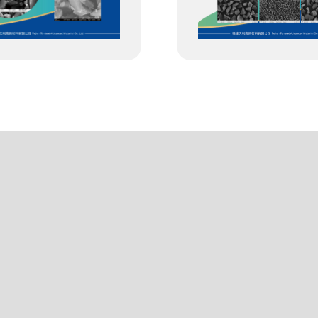
电硬碳
树脂基多孔碳