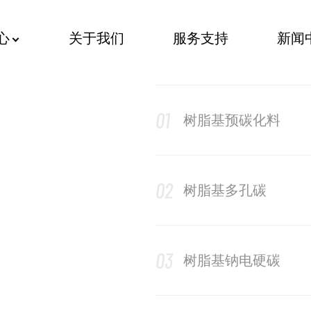
心
关于我们
服务支持
新闻
01
树脂基预碳化料
02
树脂基多孔碳
03
树脂基钠电硬碳