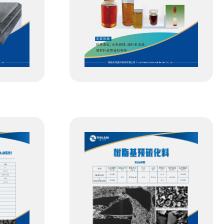
零灰份酚醛树脂