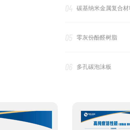
04
碳基纳米金属复合材
05
零灰份酚醛树脂
06
多孔碳泡沫板