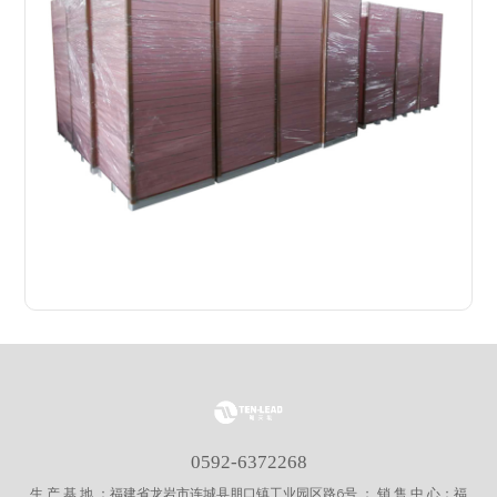
0592-6372268
生 产 基 地 ：福建省龙岩市连城县朋口镇工业园区路6号 ； 销 售 中 心：福