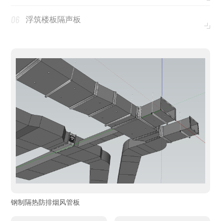
06
浮筑楼板隔声板
钢制隔热防排烟风管板