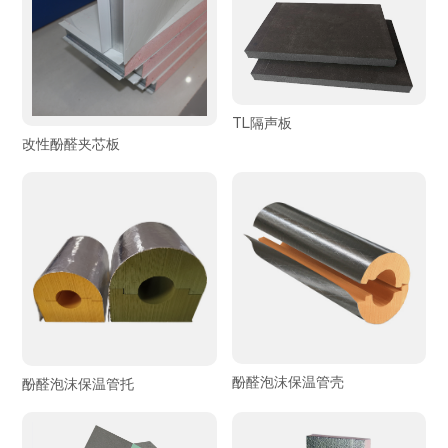
TL隔声板
改性酚醛夹芯板
酚醛泡沫保温管壳
酚醛泡沫保温管托