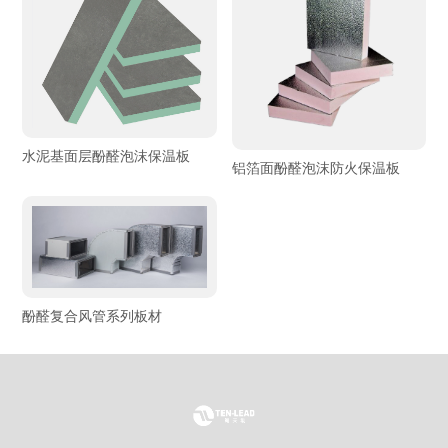
水泥基面层酚醛泡沫保温板
铝箔面酚醛泡沫防火保温板
酚醛复合风管系列板材